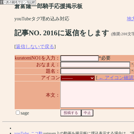
倉富隆一郎騎手応援掲示板
youTubeタグ埋め込み対応
地
記事NO. 2016に返信をします
(推奨:200文
[
返信しないで戻る
]
kuratomiNO1を入力：
*必要
おなまえ：
題名：
アイコン
[
← アイコン確認
本文：
sage
youTube
,
ニコ動
,ustream上の動画を掲示板に埋込表示する場合は