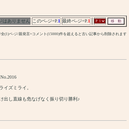
ジはありません
このペ-ジ=P.
1
最終ペ-ジ=P.
1
件/全(1)ペ-ジ/親発言+コメント(15000)件を超えると古い記事から削除されます
] No.2016
ライズミライ。
け出し直線も危なげなく振り切り勝利♪