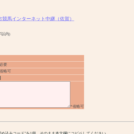
方競馬インターネット中継（佐賀）
字以内)
*必要
*省略可
]
*省略可
、"埋め込みコード"を1個、そのまま本文欄にコピペしてください