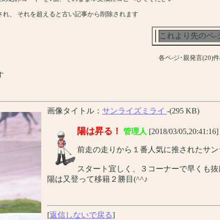
され、 それを超えると古い記事から削除されます
これより先のペ-
各ペ-ジ･親発言(20)
す
画像タイトル：
サンライズミライ
-(295 KB)
陽は昇る！
管理人
[2018/03/05,20:41:16
前走の走りから１番人気に推されたサン
スタート宜しく、３コーナーで早くも抜
陽は又登って移籍２勝目(^^♪
[
返信しないで戻る
]