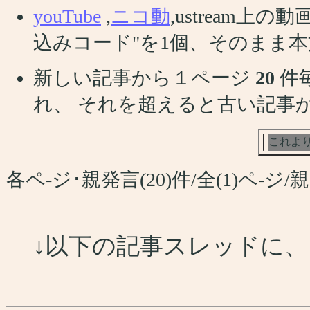
youTube
,
ニコ動
,ustream
込みコード"を1個、そのまま
新しい記事から１ページ
20
件
れ、 それを超えると古い記事
これよ
各ペ-ジ･親発言(20)件/全(1)ペ-
↓以下の記事スレッドに