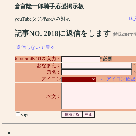
倉富隆一郎騎手応援掲示板
youTubeタグ埋め込み対応
地
記事NO. 2018に返信をします
(推奨:200文
[
返信しないで戻る
]
kuratomiNO1を入力：
*必要
おなまえ：
題名：
アイコン
[
← アイコン確認
本文：
sage