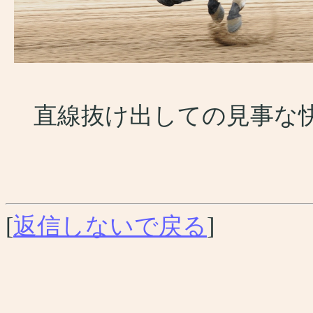
直線抜け出しての見事な快勝
[
返信しないで戻る
]