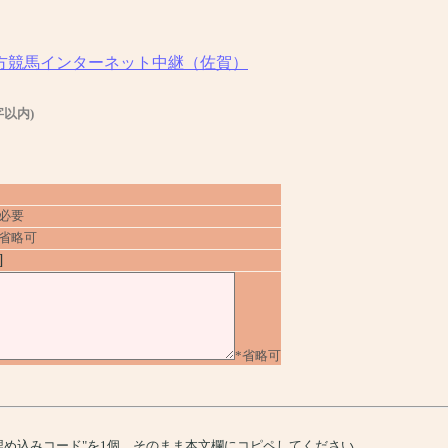
方競馬インターネット中継（佐賀）
字以内)
*必要
*省略可
]
*省略可
、"埋め込みコード"を1個、そのまま本文欄にコピペしてください