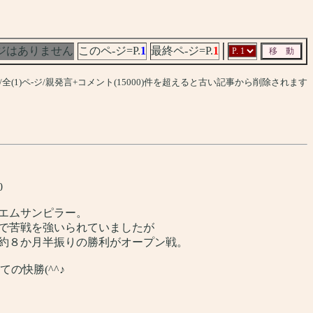
ジはありません
このペ-ジ=P.
1
最終ペ-ジ=P.
1
件/全(1)ペ-ジ/親発言+コメント(15000)件を超えると古い記事から削除されます
0
エムサンピラー。
けで苦戦を強いられていましたが
約８か月半振りの勝利がオープン戦。
の快勝(^^♪