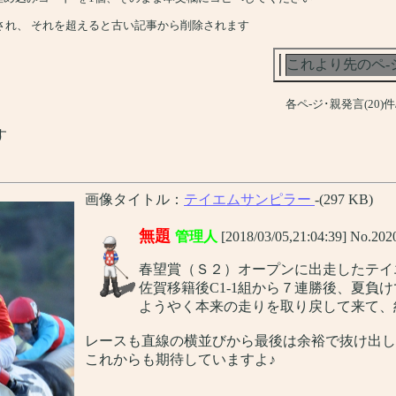
され、 それを超えると古い記事から削除されます
これより先のペ-
各ペ-ジ･親発言(20)
す
画像タイトル：
テイエムサンピラー
-(297 KB)
無題
管理人
[2018/03/05,21:04:39] No.202
春望賞（Ｓ２）オープンに出走したテイ
佐賀移籍後C1-1組から７連勝後、夏負
ようやく本来の走りを取り戻して来て、
レースも直線の横並びから最後は余裕で抜け出して
これからも期待していますよ♪