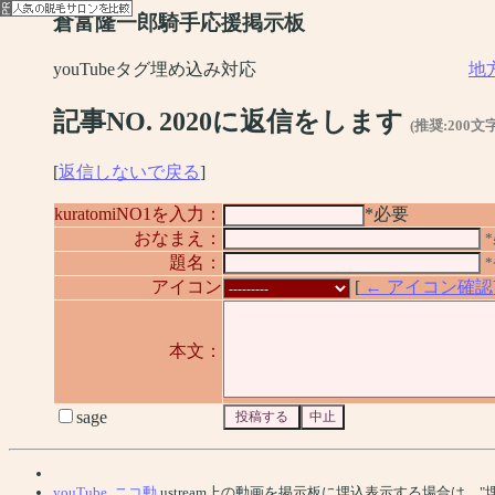
倉富隆一郎騎手応援掲示板
youTubeタグ埋め込み対応
地
記事NO. 2020に返信をします
(推奨:200文
[
返信しないで戻る
]
kuratomiNO1を入力：
*必要
おなまえ：
題名：
アイコン
[
← アイコン確認
本文：
sage
youTube
,
ニコ動
,ustream上の動画を掲示板に埋込表示する場合は