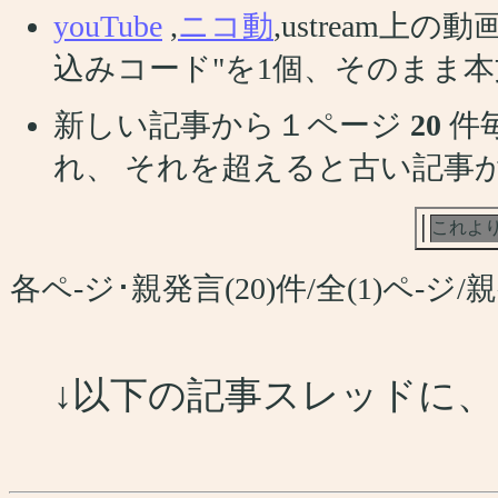
youTube
,
ニコ動
,ustream
込みコード"を1個、そのまま
新しい記事から１ページ
20
件
れ、 それを超えると古い記事
これよ
各ペ-ジ･親発言(20)件/全(1)ペ-
↓以下の記事スレッドに