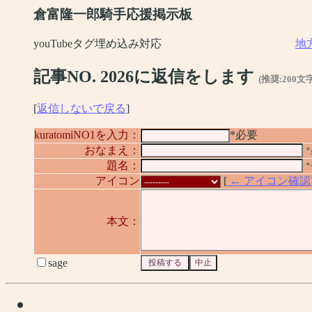
倉富隆一郎騎手応援掲示板
youTubeタグ埋め込み対応
地
記事NO. 2026に返信をします
(推奨:200文
[
返信しないで戻る
]
kuratomiNO1を入力：
*必要
おなまえ：
題名：
アイコン
[
← アイコン確認
本文：
sage