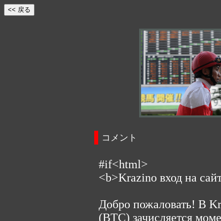
コメント
#if<html>
<b>Krazino вход на сай
Добро пожаловать! В Kra
(BTC) зачисляется моме