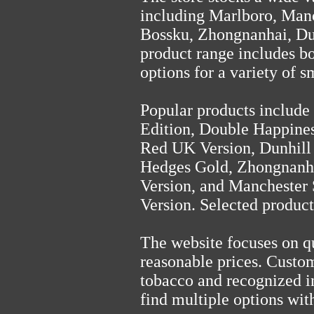
including Marlboro, Man
Bossku, Zhongnanhai, Du
product range includes b
options for a variety of 
Popular products includ
Edition, Double Happine
Red UK Version, Dunhill
Hedges Gold, Zhongnanha
Version, and Manchester
Version. Selected product
The website focuses on qu
reasonable prices. Custo
tobacco and recognized in
find multiple options with