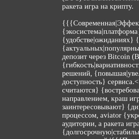
ракета игра на крипту.
{{{Современная|Эффект
{экосистема|платформа}
{удобстве|ожиданиях} {
{актуальных|популярны
депозит через Bitcoin 
{гибкость|вариативнос
решений, {повышая|уве
доступность} сервиса.<
считаются} {востребо
направлением, краш иг
заинтересовывают} {д
процессом, aviator {ук
аудитории, а ракета иг
{долгосрочную|стабиль