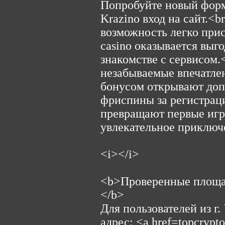
Попробуйте новый форм
Krazino вход на сайт.<
возможность легко прис
casino оказывается вы
знакомстве с сервисом.<
незабываемые впечатлен
бонусом открывают доп
фриспины за регистрац
превращают первые игр
увлекательное приключ
<i></i>
<b>Проверенные площад
</b>
Для пользователей из г
адрес: <a href=topcryp