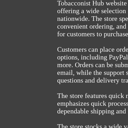
Tobacconist Hub website 
offering a wide selection
nationwide. The store spe
convenient ordering, and 
for customers to purchase
Customers can place orde
options, including PayPa
more. Orders can be sub
email, while the support 
questions and delivery tr
The store features quick
emphasizes quick process
dependable shipping and
The store stocks a wide v