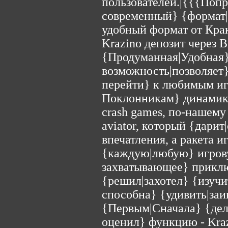
пользователей.|{{{Поп
современный} {формат|у
удобный формат от Краке
Krazino депозит через B
{Продуманная|Удобная}
возможность|позволяет}
перейти} к любимым и
Поклонникам} динамик
crash games, по-нашему
aviator, который {дари
впечатления, а ракета и
{каждую|любую} игрову
захватывающее} приклю
{решил|захотел} {изучи
способна} {удивить|заи
{Первым|Сначала} {дел
оценил} функцию - Kraz