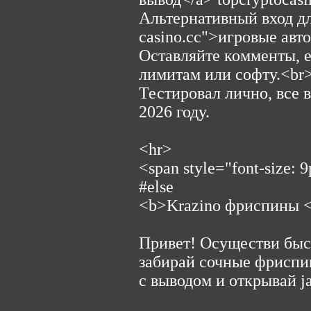
Альтернативный вход дл
casino.cc">игровые авто
Оставляйте комменты, 
лимитам или софту.<br
Тестировал лично, все 
2026 году.
<hr>
<span style="font-size: 
#else
<b>Krazino фриспины 
Привет! Осуществи быст
забирай сочные фриспи
с выводом и открывай ja